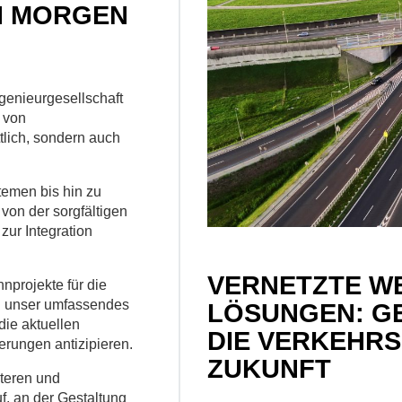
ON MORGEN
genieurgesellschaft
 von
ttlich, sondern auch
temen bis hin zu
von der sorgfältigen
zur Integration
VERNETZTE WE
nprojekte für die
en unser umfassendes
LÖSUNGEN: GE
die aktuellen
DIE VERKEHR
erungen antizipieren.
ZUKUNFT
zteren und
f, an der Gestaltung