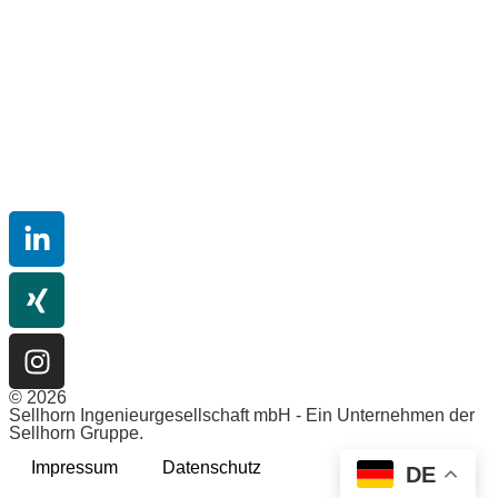
SELLHORN Ingenieurgesellschaft mbH
Teilfeld 5,
20459 Hamburg
Deutschland
T: +49 (0)40 36 12 01-0
E: info@sellhorn.de
© 2026
Sellhorn Ingenieurgesellschaft mbH - Ein Unternehmen der
Sellhorn Gruppe.
Impressum
Datenschutz
DE