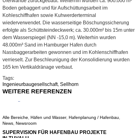
Uferwände zurückgebaut. Weiterhin wurden ca. 900.000 m³
Boden gebaggert und für Aufschüttungsarbeit im
Kohleschiffhafen sowie Kuhwerderterminal
wiederverwendet. Die wasserseitige Böschungssicherung
erfolgte als Schüttsteindeckwerk; ca. 30.000m² bis 15m unter
dem Wasserspiegel (NN -15,0 m). Weiterhin wurden
48.000m³ Sand im Hamburger Hafen durch
Nassbaggerarbeiten gewonnen und im Kohlenschiffhafen
verrieselt. Zur Beschleunigung der Konsolidierung wurden
165 km Vertikaldränage verbaut.
Tags:
Ingenieurbaugesellschaft
,
Sellhorn
WEITERE REFERENZEN
Alle Bereiche
,
Häfen und Wasser
,
Hafenplanung / Hafenbau
,
News
,
Newsroom
A
I
SUPERVISION FÜR HAFENBAU PROJEKTE