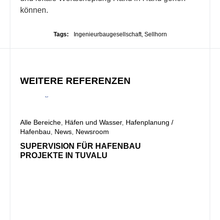
können.
Tags:
Ingenieurbaugesellschaft
,
Sellhorn
WEITERE REFERENZEN
Alle Bereiche
,
Häfen und Wasser
,
Hafenplanung /
Hafenbau
,
News
,
Newsroom
Alle B
Hafen
SUPERVISION FÜR HAFENBAU
PROJEKTE IN TUVALU
PRO
SAL
PROJ