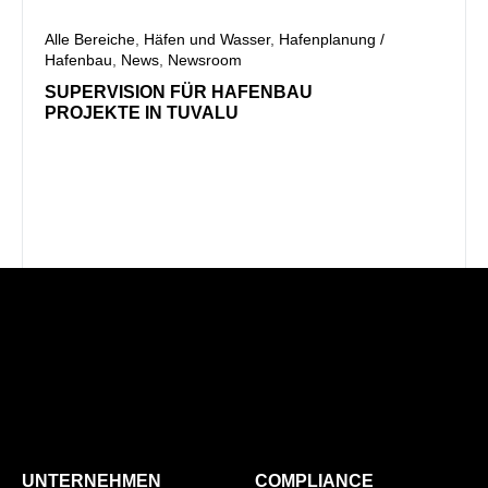
Alle Bereiche
,
Häfen und Wasser
,
Hafenplanung /
Hafenbau
,
News
,
Newsroom
Alle B
Hafen
SUPERVISION FÜR HAFENBAU
PROJEKTE IN TUVALU
PRO
SAL
PROJ
UNTERNEHMEN
COMPLIANCE