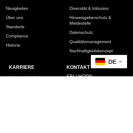
Neuigkeiten
Diversität & Inklusion
Über uns
Hinweisgeberschutz &
Meldestelle
Standorte
Datenschutz
Compliance
Qualitätsmanagement
Historie
Nachhaltigkeitskonzept
DE
KARRIERE
KONTAKT
SELLHORN
Arbeiten bei Sellhorn
Ingenieurgesellschaft mbH
Stellenangebote
Karriereeinstieg
Teilfeld 5,
20459 Hamburg
Deutschland
T: +49 (0)40 36 12 01-0
E: info@sellhorn.de