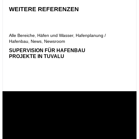
WEITERE REFERENZEN
Alle Bereiche
,
Häfen und Wasser
,
Hafenplanung /
Hafenbau
,
News
,
Newsroom
Alle
Haf
SUPERVISION FÜR HAFENBAU
PROJEKTE IN TUVALU
PR
SA
PRO