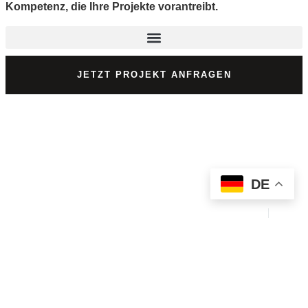
Kompetenz, die Ihre Projekte vorantreibt.
JETZT PROJEKT ANFRAGEN
DE
GESTALTEN SIE IHRE
ZUKUNFT BEI SELLHORN!
Wir bewerben uns bei dir
Stellenangebote
Karriereeinstieg