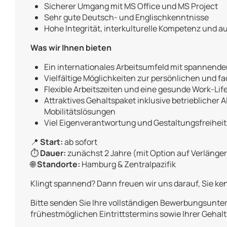
Sicherer Umgang mit MS Office und MS Project
Sehr gute Deutsch- und Englischkenntnisse
Hohe Integrität, interkulturelle Kompetenz und 
Was wir Ihnen bieten
Ein internationales Arbeitsumfeld mit spannende
Vielfältige Möglichkeiten zur persönlichen und f
Flexible Arbeitszeiten und eine gesunde Work-Li
Attraktives Gehaltspaket inklusive betrieblicher 
Mobilitätslösungen
Viel Eigenverantwortung und Gestaltungsfreiheit 
📍
Start:
ab sofort
⏱️
Dauer:
zunächst 2 Jahre (mit Option auf Verlänge
🌐
Standorte:
Hamburg & Zentralpazifik
Klingt spannend? Dann freuen wir uns darauf, Sie k
Bitte senden Sie Ihre vollständigen Bewerbungsunter
frühestmöglichen Eintrittstermins sowie Ihrer Gehalt