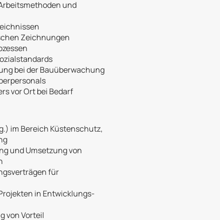
 Arbeitsmethoden und
zeichnissen
schen Zeichnungen
rozessen
ozialstandards
tzung bei der Bauüberwachung
berpersonals
rs vor Ort bei Bedarf
g.) im Bereich Küstenschutz,
ng
nung und Umsetzung von
n
ngsverträgen für
Projekten in Entwicklungs-
 von Vorteil