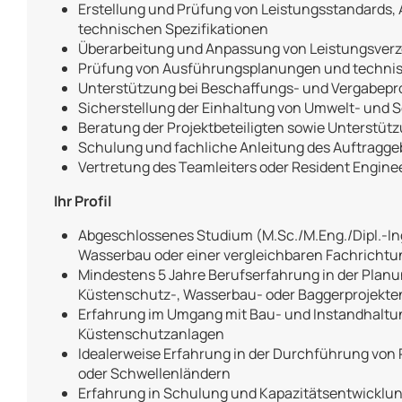
Erstellung und Prüfung von Leistungsstandards,
technischen Spezifikationen
Überarbeitung und Anpassung von Leistungsver
Prüfung von Ausführungsplanungen und techni
Unterstützung bei Beschaffungs- und Vergabep
Sicherstellung der Einhaltung von Umwelt- und S
Beratung der Projektbeteiligten sowie Unterstü
Schulung und fachliche Anleitung des Auftragge
Vertretung des Teamleiters oder Resident Enginee
Ihr Profil
Abgeschlossenes Studium (M.Sc./M.Eng./Dipl.-In
Wasserbau oder einer vergleichbaren Fachrichtu
Mindestens 5 Jahre Berufserfahrung in der Pla
Küstenschutz-, Wasserbau- oder Baggerprojekte
Erfahrung im Umgang mit Bau- und Instandhaltu
Küstenschutzanlagen
Idealerweise Erfahrung in der Durchführung von 
oder Schwellenländern
Erfahrung in Schulung und Kapazitätsentwicklung