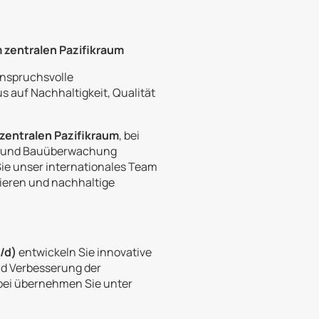
m zentralen Pazifikraum
 anspruchsvolle
s auf Nachhaltigkeit, Qualität
zentralen Pazifikraum
, bei
le und Bauüberwachung
e unser internationales Team
sieren und nachhaltige
/d)
entwickeln Sie innovative
nd Verbesserung der
abei übernehmen Sie unter