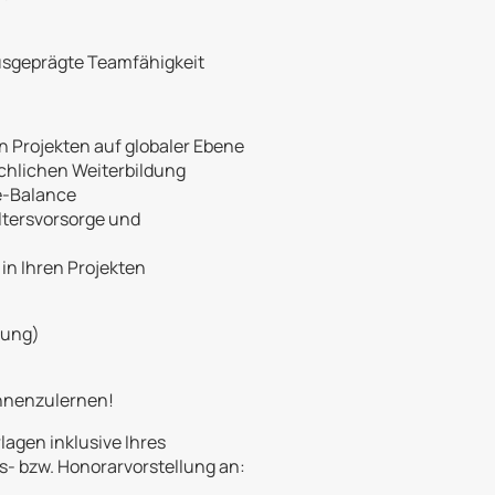
ausgeprägte Teamfähigkeit
n Projekten auf globaler Ebene
achlichen Weiterbildung
fe-Balance
Altersvorsorge und
in Ihren Projekten
rung)
ennenzulernen!
lagen inklusive Ihres
s- bzw. Honorarvorstellung an: