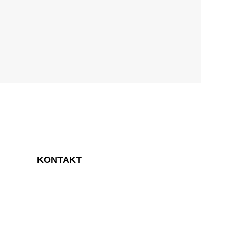
KONTAKT
SELLHORN Ingenieurgesellschaft mbH
Teilfeld 5,
20459 Hamburg
Deutschland