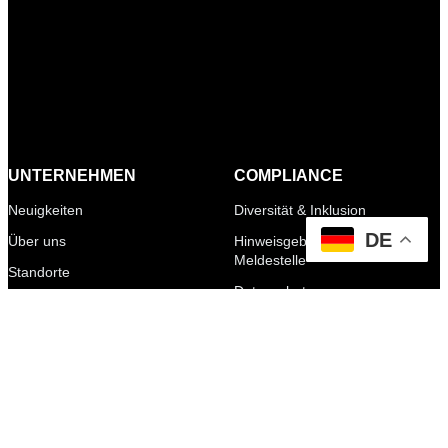
UNTERNEHMEN
COMPLIANCE
Neuigkeiten
Diversität & Inklusion
DE
Über uns
Hinweisgeberschutz &
Meldestelle
Standorte
Datenschutz
Compliance
Qualitätsmanagement
Historie
Nachhaltigkeitskonzept
KARRIERE
KONTAKT
SELLHORN
Arbeiten bei Sellhorn